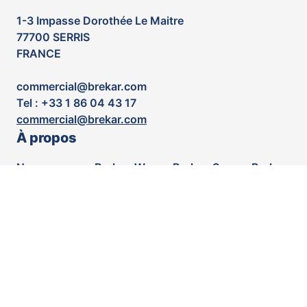
1-3 Impasse Dorothée Le Maitre
77700 SERRIS
FRANCE
commercial@brekar.com
Tel : +33 1 86 04 43 17
commercial@brekar.com
À propos
Nous sommes Brekar. We are Brekar. Somos Brekar.
Wir sind Brekar. Nós somos Brekar. Мы - Брекар. 我
们是Brekar. 私たちはブレカーです. نحن بريكار. हम
ब्रेकर हैं
Réseaux sociaux
LinkedIn
Youtube
Facebook