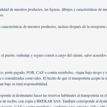
lidad de nuestros productos, las figuras, dibujos y características de 
vo.
 características de nuestros productos, incluso después de la recepción 
 puerto, embalaje y seguro corren a cargo del cliente, salvo acuerdos 
co, porte pagado, FOB, CAF o contra reembolso, viajan bajo riesgo y re
a o consideradas como tales. El hecho de que el transportista acepte la
an bajo su total responsabilidad.
sponde al destinatario hacer las reservas habituales al transportista en e
use de recibo, con copia a BREKAR SAS. También corresponde al destinat
porte pagado, CAF o contra reembolso, conforme a los artículos 105 y 10