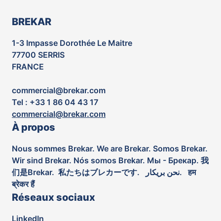
BREKAR
1-3 Impasse Dorothée Le Maitre
77700 SERRIS
FRANCE
commercial@brekar.com
Tel : +33 1 86 04 43 17
commercial@brekar.com
À propos
Nous sommes Brekar. We are Brekar. Somos Brekar.
Wir sind Brekar. Nós somos Brekar. Мы - Брекар. 我
们是Brekar. 私たちはブレカーです. نحن بريكار. हम
ब्रेकर हैं
Réseaux sociaux
LinkedIn